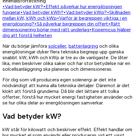
Innehållsförteckning
•
Vad betyder kW?
•
Effekt påverkar hur energilösningen
fungerar
•
Vad betyder kWh?
•
Vad betyder kWp?
•
Skillnaden
mellan kW, kWh och kWp
•
Varför är begreppen viktiga i en
energilösning?
•
Så påverkar begreppen din offert
•
Rätt
dimensionering börjar med rätt underlag
•
Kopernicus hjälper
dig att förstå helheten
När du börjar jämföra
solceller
,
batterilagring
och olika
energilösningar dyker flera tekniska begrepp upp ganska
snabbt. kW, kWh och kWp är tre av de vanligaste. De låter
lika, men beskriver olika saker och har stor betydelse när en
solcellsanläggning ska planeras och dimensioneras.
För dig som vill producera egen solenergi är det inte
nödvändigt att kunna alla tekniska detaljer. Däremot är det
klokt att förstå grunderna. Då blir det lättare att tolka
offerter, förstå hur mycket energi fastigheten använder och
se hur olika delar av energilösningen samverkar.
Vad betyder kW?
kW står för kilowatt och beskriver effekt. Effekt handlar om
hur mycket el som används eller produceras vid ett visst