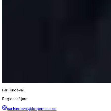
Pär Hindevall
Regionssäljare
par.hindevall@kopernicus.se