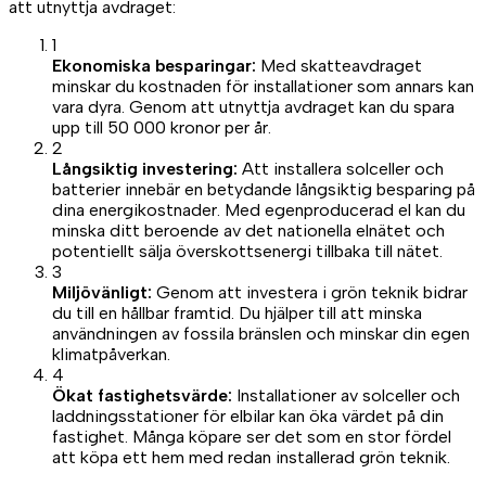
att utnyttja avdraget:
1
Ekonomiska besparingar:
Med skatteavdraget
minskar du kostnaden för installationer som annars kan
vara dyra. Genom att utnyttja avdraget kan du spara
upp till 50 000 kronor per år.
2
Långsiktig investering:
Att installera solceller och
batterier innebär en betydande långsiktig besparing på
dina energikostnader. Med egenproducerad el kan du
minska ditt beroende av det nationella elnätet och
potentiellt sälja överskottsenergi tillbaka till nätet.
3
Miljövänligt:
Genom att investera i grön teknik bidrar
du till en hållbar framtid. Du hjälper till att minska
användningen av fossila bränslen och minskar din egen
klimatpåverkan.
4
Ökat fastighetsvärde:
Installationer av solceller och
laddningsstationer för elbilar kan öka värdet på din
fastighet. Många köpare ser det som en stor fördel
att köpa ett hem med redan installerad grön teknik.