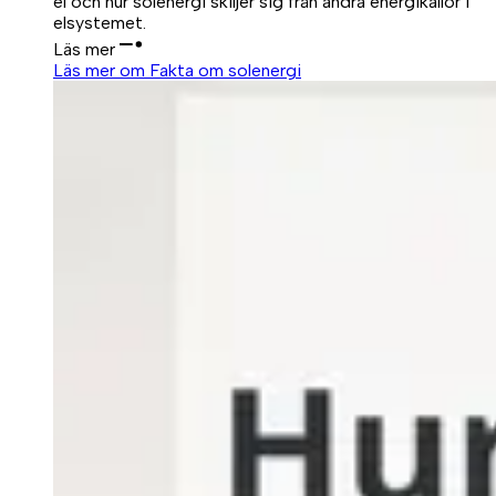
el och hur solenergi skiljer sig från andra energikällor i
elsystemet.
Läs mer
Läs mer om Fakta om solenergi