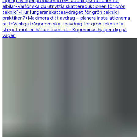
lagring av egenproducerad el
•
Laddningsstationer för
elbilar
•
Varför ska du utnyttja skattereduktionen för grön
teknik?
•
Hur fungerar skatteavdraget för grön teknik i
praktiken?
•
Maximera ditt avdrag – planera installationerna
rätt
•
Vanliga frågor om skatteavdrag för grön teknik
•
Ta
steget mot en hållbar framtid – Kopernicus hjälper dig på
vägen