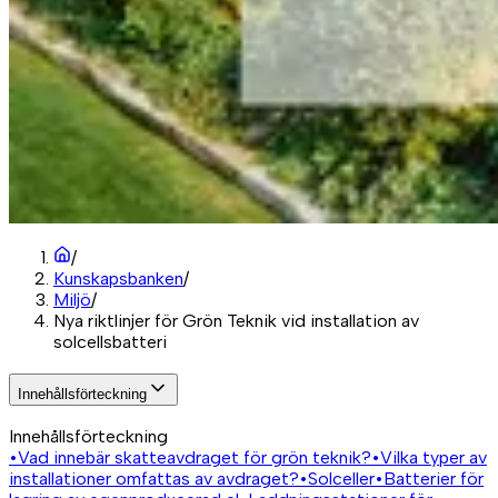
/
Kunskapsbanken
/
Miljö
/
Nya riktlinjer för Grön Teknik vid installation av
solcellsbatteri
Innehållsförteckning
Innehållsförteckning
•
Vad innebär skatteavdraget för grön teknik?
•
Vilka typer av
installationer omfattas av avdraget?
•
Solceller
•
Batterier för