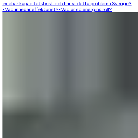
innebär kapacitetsbrist och har vi detta problem i Sverige?
•
Vad innebär effektbrist?
•
Vad är solenergins roll?