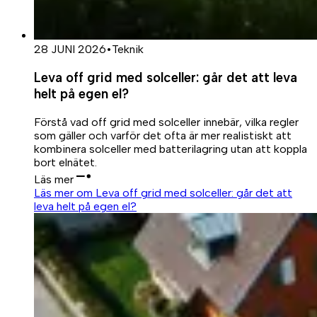
28 JUNI 2026
•
Teknik
Leva off grid med solceller: går det att leva
helt på egen el?
Förstå vad off grid med solceller innebär, vilka regler
som gäller och varför det ofta är mer realistiskt att
kombinera solceller med batterilagring utan att koppla
bort elnätet.
Läs mer
Läs mer om Leva off grid med solceller: går det att
leva helt på egen el?