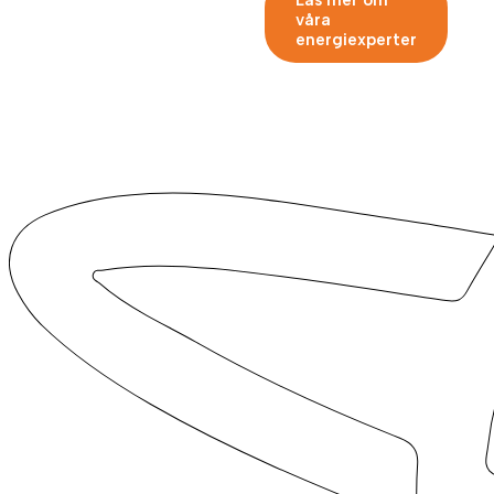
Läs mer om
våra
energiexperter