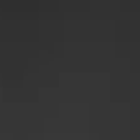
andra energilösningar hemma. Genom att använda ROT kan du mins
h samtidigt investera i hållbar energi.
novering, ombyggnad eller tillbyggnad av din bostad. När du inst
innebär att staten betalar en del av installationskostnaden dir
get kan användas i kombination med skattereduktionen för grön 
delen av installationen. Däremot kan ROT användas för andra tjä
 i solenergi. Det gör den initiala kostnaden lägre, vilket gör 