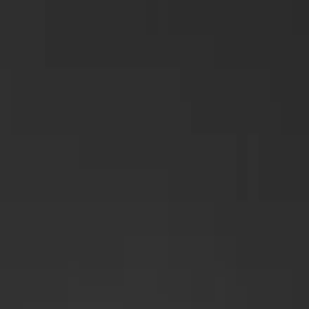
Privat
Företag
BRF
Solcellspark
Hem
Våra lösningar
Så går det till
Upptäck mer
Om oss
Support och kundtjänst
Få offert
Open menu
ROT-avdrag