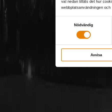
val nedan tillåts det hur coo
webbplatsanvändningen och hj
Samtyckesval
Nödvändig
Avvisa
Kombo med grön teknik
Du kan använda ROT för vissa delar av installationen so