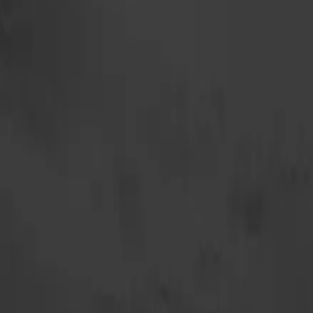
Gäller för arbetskostnad
Avdraget gäller endast för arbetet, inte för material elle