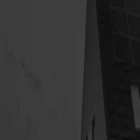
r utrustning som solpaneler och växelriktare.