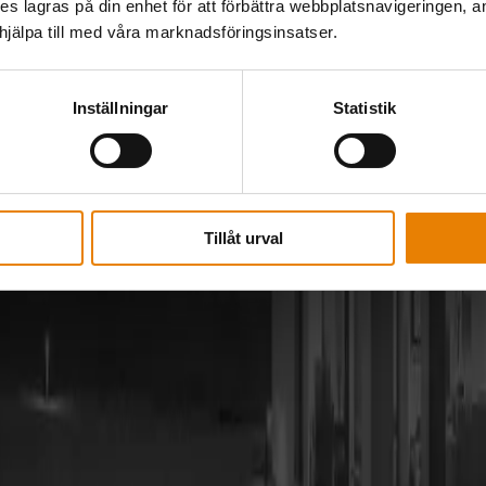
kies lagras på din enhet för att förbättra webbplatsnavigeringen, 
älpa till med våra marknadsföringsinsatser.
Inställningar
Statistik
Tillåt urval
m inte täcks av skattereduktionen för grön teknik.