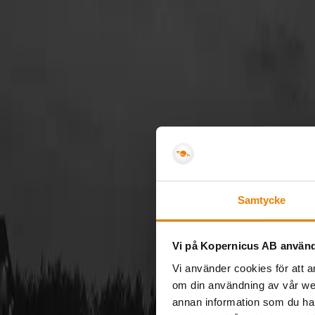
Skatteverket drar direkt
Avdraget görs direkt på fakturan, så du slipper ansöka i e
Samtycke
Vi på Kopernicus AB använd
Vi använder cookies för att a
om din användning av vår we
annan information som du har 