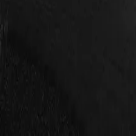
nteras i anslutning till bostaden.
tnadsfri offert
gslöst möte så rekommenderar vi en optimal lösning för dig utif
ter enligt GDPR I syfte att skicka information och/eller kontak
neler?
a på mer av din egen elproduktion. Kopernicus hjälper dig hela v
 fungerar och vilka fördelar du kan få med en solcellsanläggnin