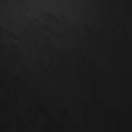
rån dina behov och förutsättningar.
ta mig i fortsättningen.
ägen, från rådgivning till installation, med en lösning som
g.