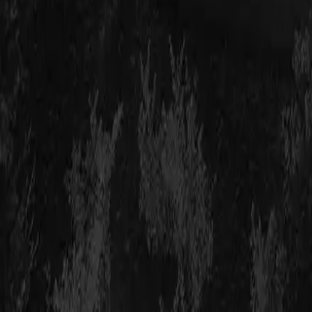
ROT kan användas för installation av laddboxar om de mo
Boka ett gratis hembesök
och få en kos
Vi pratar gärna lite solenergi med dig. Boka ett förutsättnin
Skicka
Jag samtycker till att kopernicus behandlar mina personuppgif
Är du redo att komma igång med
solpa
Solpaneler är ett smart sätt att sänka elkostnaderna och ta var
passar dina behov och din fastighet. Läs mer om hur solpaneler
Läs mer om solpaneler