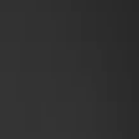
ka kostnaden för installationen och på så sätt korta
allerar solceller, laddbox eller annan utrustning som ökar
ekt på fakturan.
teknik, men inte för samma arbete. Om du får skattereduktion
nster i samma projekt, till exempel förberedande eldragning
det enklare att ta steget mot egen elproduktion och minskade