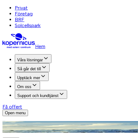
Privat
Företag
BRF
Solcellspark
Hem
Våra lösningar
Så går det till
Upptäck mer
Om oss
Support och kundtjänst
Få offert
Open menu