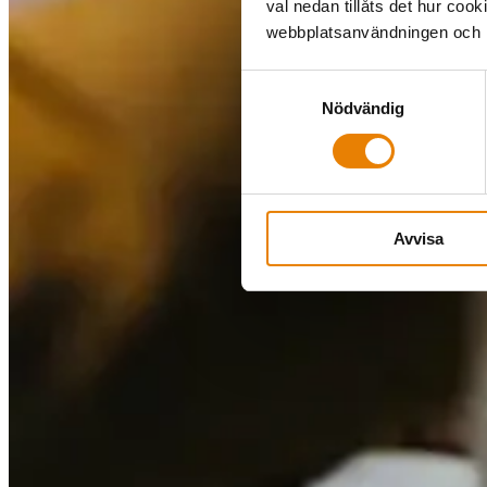
val nedan tillåts det hur coo
webbplatsanvändningen och hj
Samtyckesval
Nödvändig
Avvisa