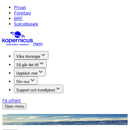
Privat
Företag
BRF
Solcellspark
Hem
Våra lösningar
Så går det till
Upptäck mer
Om oss
Support och kundtjänst
Få offert
Open menu