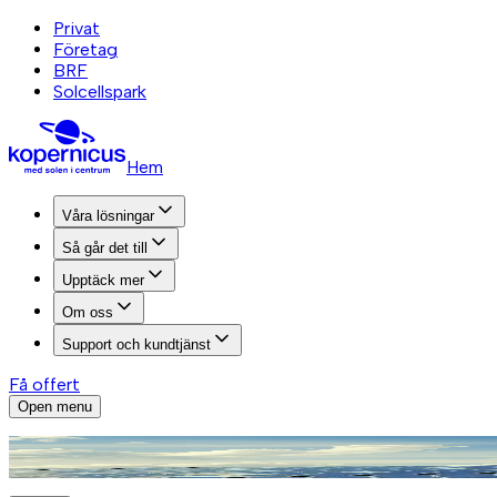
Privat
Företag
BRF
Solcellspark
Hem
Våra lösningar
Så går det till
Upptäck mer
Om oss
Support och kundtjänst
Få offert
Open menu