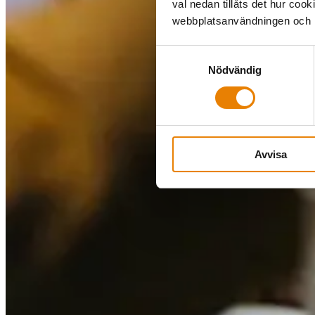
val nedan tillåts det hur coo
webbplatsanvändningen och hj
Samtyckesval
Nödvändig
Avvisa