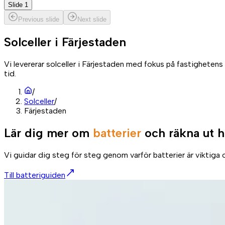
Slide 1
Previous slide
Next slide
Solceller i
Färjestaden
Vi levererar solceller i Färjestaden med fokus på fastigheten
tid.
/
Solceller
/
Färjestaden
Lär dig mer om
batterier
och räkna ut h
Vi guidar dig steg för steg genom varför batterier är viktiga o
Till batteriguiden