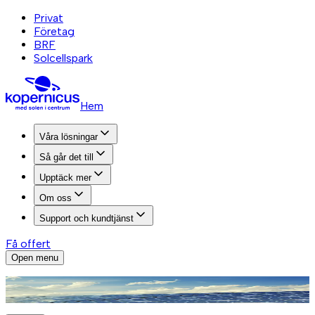
Privat
Företag
BRF
Solcellspark
Hem
Våra lösningar
Så går det till
Upptäck mer
Om oss
Support och kundtjänst
Få offert
Open menu