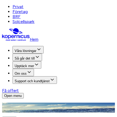
Privat
Företag
BRF
Solcellspark
Hem
Våra lösningar
Så går det till
Upptäck mer
Om oss
Support och kundtjänst
Få offert
Open menu