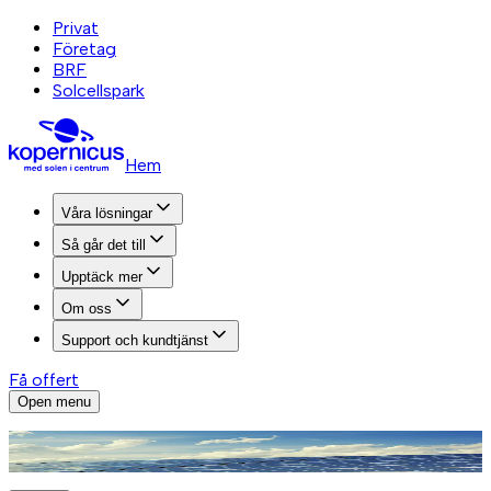
Privat
Företag
BRF
Solcellspark
Hem
Våra lösningar
Så går det till
Upptäck mer
Om oss
Support och kundtjänst
Få offert
Open menu