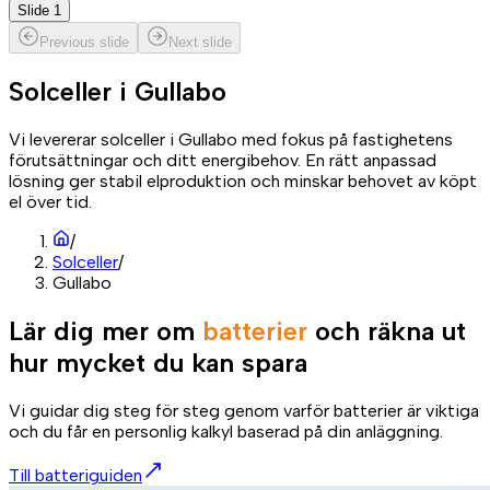
Slide 1
Previous slide
Next slide
Solceller i
Gullabo
Vi levererar solceller i Gullabo med fokus på fastighetens
förutsättningar och ditt energibehov. En rätt anpassad
lösning ger stabil elproduktion och minskar behovet av köpt
el över tid.
/
Solceller
/
Gullabo
Lär dig mer om
batterier
och räkna ut
hur mycket du kan spara
Vi guidar dig steg för steg genom varför batterier är viktiga
och du får en personlig kalkyl baserad på din anläggning.
Till batteriguiden