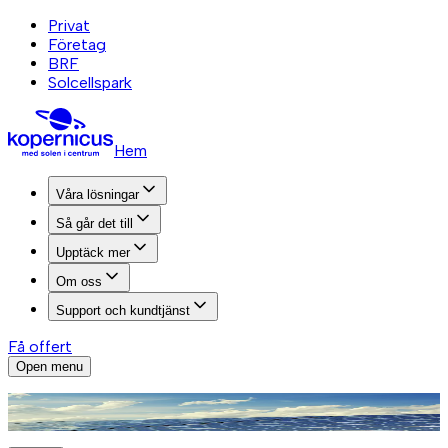
Privat
Företag
BRF
Solcellspark
Hem
Våra lösningar
Så går det till
Upptäck mer
Om oss
Support och kundtjänst
Få offert
Open menu