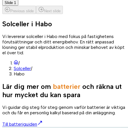
Slide 1
Previous slide
Next slide
Solceller i
Habo
Vi levererar solceller i Habo med fokus på fastighetens
förutsättningar och ditt energibehov. En rätt anpassad
lösning ger stabil elproduktion och minskar behovet av köpt
el över tid.
/
Solceller
/
Habo
Lär dig mer om
batterier
och räkna ut
hur mycket du kan spara
Vi guidar dig steg för steg genom varför batterier är viktiga
och du får en personlig kalkyl baserad på din anläggning.
Till batteriguiden