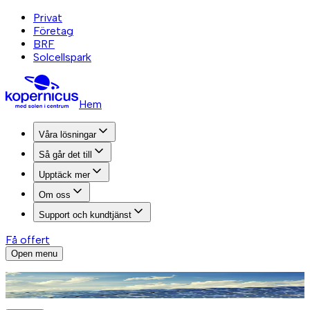
Privat
Företag
BRF
Solcellspark
Hem
Våra lösningar
Så går det till
Upptäck mer
Om oss
Support och kundtjänst
Få offert
Open menu