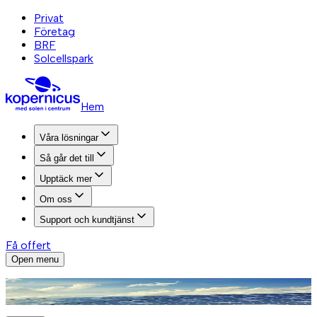
Privat
Företag
BRF
Solcellspark
Hem
Våra lösningar
Så går det till
Upptäck mer
Om oss
Support och kundtjänst
Få offert
Open menu