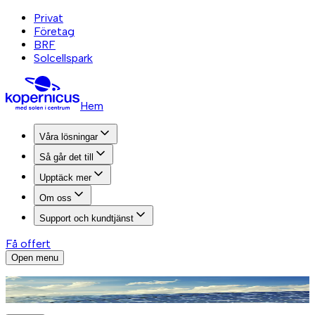
Privat
Företag
BRF
Solcellspark
Hem
Våra lösningar
Så går det till
Upptäck mer
Om oss
Support och kundtjänst
Få offert
Open menu