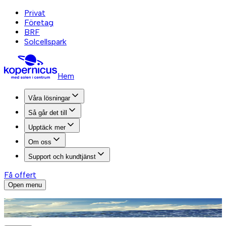
Privat
Företag
BRF
Solcellspark
Hem
Våra lösningar
Så går det till
Upptäck mer
Om oss
Support och kundtjänst
Få offert
Open menu