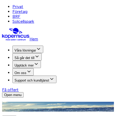
Privat
Företag
BRF
Solcellspark
Hem
Våra lösningar
Så går det till
Upptäck mer
Om oss
Support och kundtjänst
Få offert
Open menu