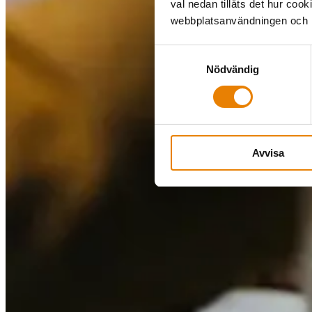
val nedan tillåts det hur coo
webbplatsanvändningen och hj
Samtyckesval
Nödvändig
Avvisa