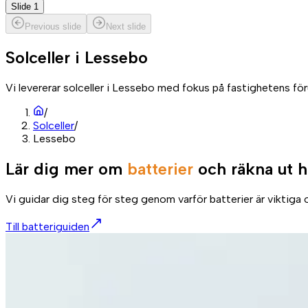
Slide 1
Previous slide
Next slide
Solceller i
Lessebo
Vi levererar solceller i Lessebo med fokus på fastighetens fö
/
Solceller
/
Lessebo
Lär dig mer om
batterier
och räkna ut h
Vi guidar dig steg för steg genom varför batterier är viktiga o
Till batteriguiden