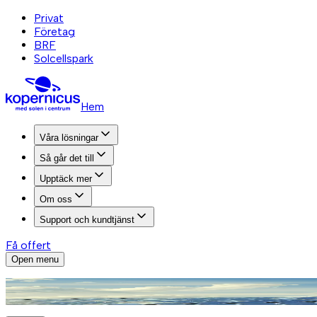
Privat
Företag
BRF
Solcellspark
Hem
Våra lösningar
Så går det till
Upptäck mer
Om oss
Support och kundtjänst
Få offert
Open menu