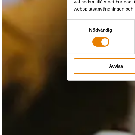
val nedan tillåts det hur coo
webbplatsanvändningen och hj
Samtyckesval
Nödvändig
Avvisa