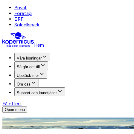
Privat
Företag
BRF
Solcellspark
Hem
Våra lösningar
Så går det till
Upptäck mer
Om oss
Support och kundtjänst
Få offert
Open menu