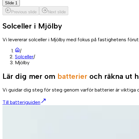
Slide 1
Previous slide
Next slide
Solceller i
Mjölby
Vi levererar solceller i Mjölby med fokus på fastighetens föru
/
Solceller
/
Mjölby
Lär dig mer om
batterier
och räkna ut h
Vi guidar dig steg för steg genom varför batterier är viktiga o
Till batteriguiden