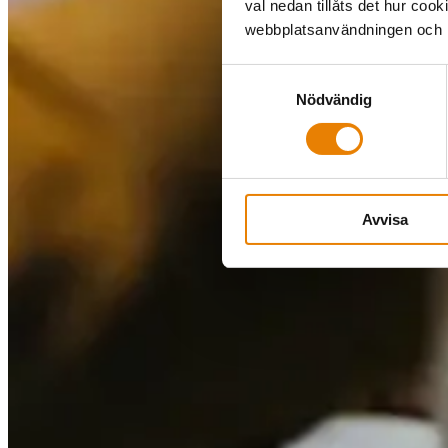
val nedan tillåts det hur coo
webbplatsanvändningen och hj
Samtyckesval
Nödvändig
Avvisa