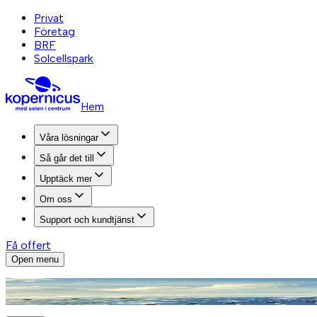
Privat
Företag
BRF
Solcellspark
Hem
Våra lösningar
Så går det till
Upptäck mer
Om oss
Support och kundtjänst
Få offert
Open menu