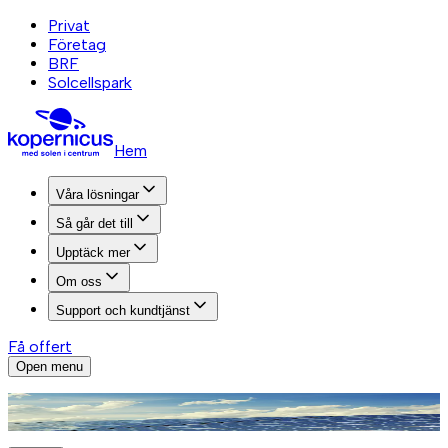
Privat
Företag
BRF
Solcellspark
Hem
Våra lösningar
Så går det till
Upptäck mer
Om oss
Support och kundtjänst
Få offert
Open menu