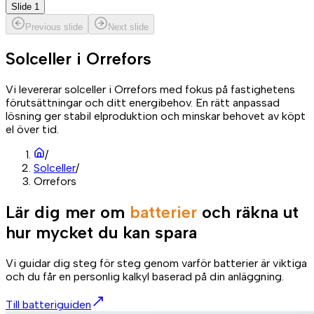
Slide 1
Previous slide
Next slide
Solceller i
Orrefors
Vi levererar solceller i Orrefors med fokus på fastighetens
förutsättningar och ditt energibehov. En rätt anpassad
lösning ger stabil elproduktion och minskar behovet av köpt
el över tid.
/
Solceller
/
Orrefors
Lär dig mer om
batterier
och räkna ut
hur mycket du kan spara
Vi guidar dig steg för steg genom varför batterier är viktiga
och du får en personlig kalkyl baserad på din anläggning.
Till batteriguiden