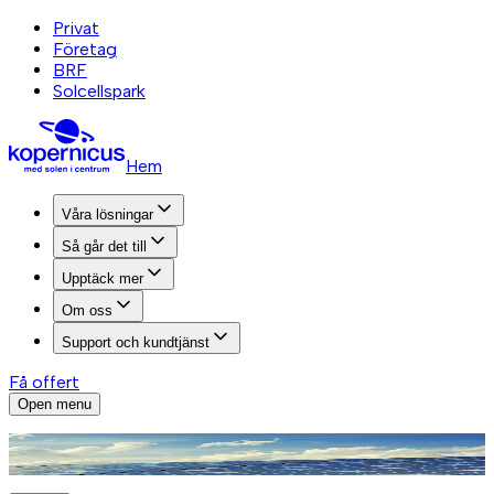
Privat
Företag
BRF
Solcellspark
Hem
Våra lösningar
Så går det till
Upptäck mer
Om oss
Support och kundtjänst
Få offert
Open menu