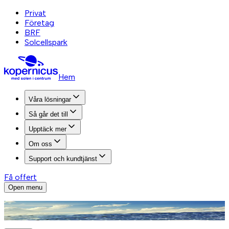
Privat
Företag
BRF
Solcellspark
Hem
Våra lösningar
Så går det till
Upptäck mer
Om oss
Support och kundtjänst
Få offert
Open menu