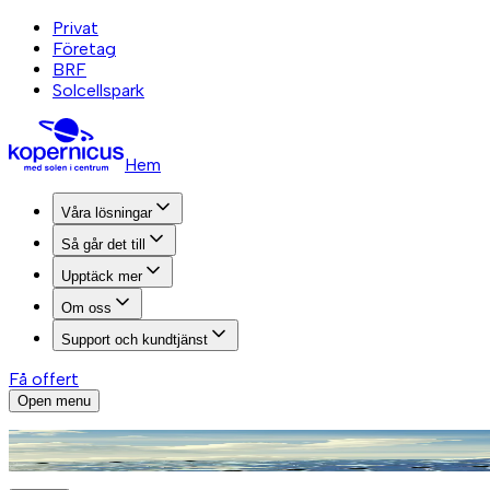
Privat
Företag
BRF
Solcellspark
Hem
Våra lösningar
Så går det till
Upptäck mer
Om oss
Support och kundtjänst
Få offert
Open menu