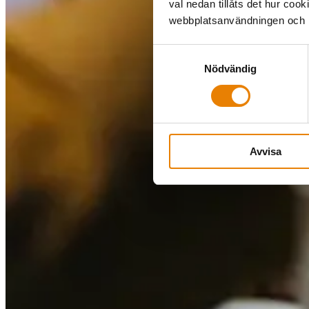
val nedan tillåts det hur coo
webbplatsanvändningen och hj
Samtyckesval
Nödvändig
Avvisa