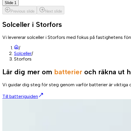
Slide 1
Previous slide
Next slide
Solceller i
Storfors
Vi levererar solceller i Storfors med fokus på fastighetens fö
/
Solceller
/
Storfors
Lär dig mer om
batterier
och räkna ut h
Vi guidar dig steg för steg genom varför batterier är viktiga o
Till batteriguiden