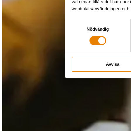
val nedan tillåts det hur coo
webbplatsanvändningen och hj
Samtyckesval
Nödvändig
Avvisa