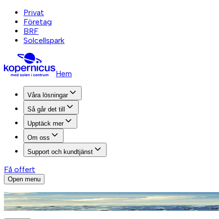
Privat
Företag
BRF
Solcellspark
Hem
Våra lösningar
Så går det till
Upptäck mer
Om oss
Support och kundtjänst
Få offert
Open menu