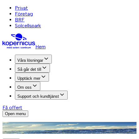
Privat
Företag
BRF
Solcellspark
Hem
Våra lösningar
Så går det till
Upptäck mer
Om oss
Support och kundtjänst
Få offert
Open menu