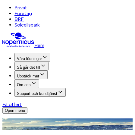
Privat
Företag
BRF
Solcellspark
Hem
Våra lösningar
Så går det till
Upptäck mer
Om oss
Support och kundtjänst
Få offert
Open menu