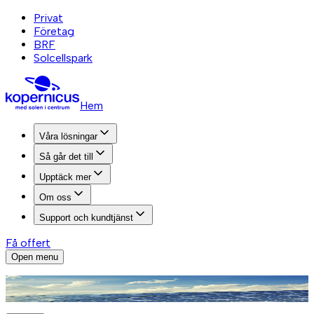
Privat
Företag
BRF
Solcellspark
Hem
Våra lösningar
Så går det till
Upptäck mer
Om oss
Support och kundtjänst
Få offert
Open menu