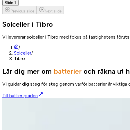
Slide 1
Previous slide
Next slide
Solceller i
Tibro
Vi levererar solceller i Tibro med fokus på fastighetens förut
/
Solceller
/
Tibro
Lär dig mer om
batterier
och räkna ut h
Vi guidar dig steg för steg genom varför batterier är viktiga o
Till batteriguiden