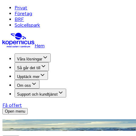
Privat
Företag
BRF
Solcellspark
Hem
Våra lösningar
Så går det till
Upptäck mer
Om oss
Support och kundtjänst
Få offert
Open menu