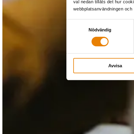
val nedan tillåts det hur coo
webbplatsanvändningen och hj
Samtyckesval
Nödvändig
Avvisa