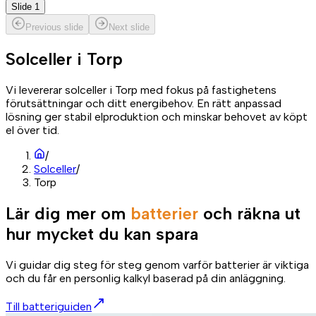
Slide 1
Previous slide
Next slide
Solceller i
Torp
Vi levererar solceller i Torp med fokus på fastighetens
förutsättningar och ditt energibehov. En rätt anpassad
lösning ger stabil elproduktion och minskar behovet av köpt
el över tid.
/
Solceller
/
Torp
Lär dig mer om
batterier
och räkna ut
hur mycket du kan spara
Vi guidar dig steg för steg genom varför batterier är viktiga
och du får en personlig kalkyl baserad på din anläggning.
Till batteriguiden