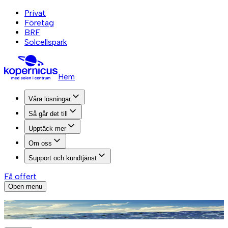
Privat
Företag
BRF
Solcellspark
Hem
Våra lösningar
Så går det till
Upptäck mer
Om oss
Support och kundtjänst
Få offert
Open menu