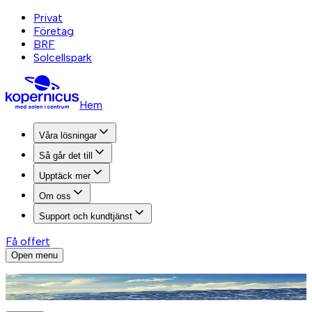
Privat
Företag
BRF
Solcellspark
Hem
Våra lösningar
Så går det till
Upptäck mer
Om oss
Support och kundtjänst
Få offert
Open menu