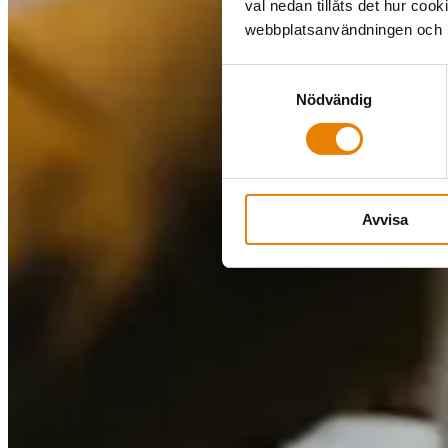
val nedan tillåts det hur coo
webbplatsanvändningen och hj
Samtyckesval
Nödvändig
Avvisa