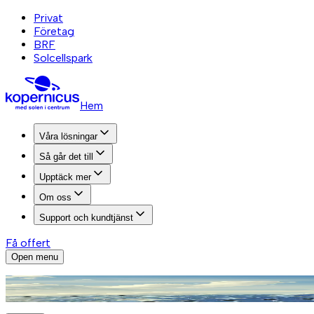
Privat
Företag
BRF
Solcellspark
Hem
Våra lösningar
Så går det till
Upptäck mer
Om oss
Support och kundtjänst
Få offert
Open menu