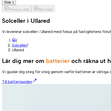
Slide 1
Previous slide
Next slide
Solceller i
Ullared
Vi levererar solceller i Ullared med fokus på fastighetens för
/
Solceller
/
Ullared
Lär dig mer om
batterier
och räkna ut h
Vi guidar dig steg för steg genom varför batterier är viktiga o
Till batteriguiden