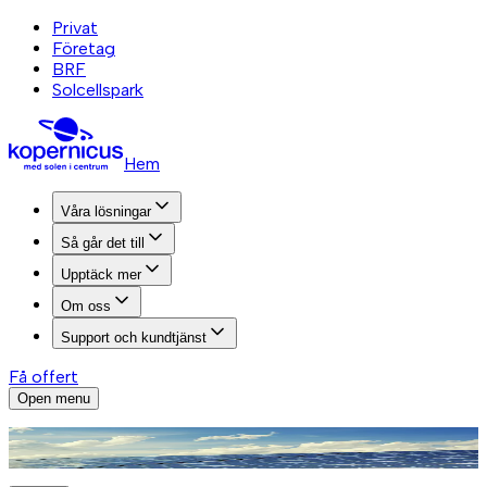
Privat
Företag
BRF
Solcellspark
Hem
Våra lösningar
Så går det till
Upptäck mer
Om oss
Support och kundtjänst
Få offert
Open menu