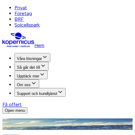
Privat
Företag
BRF
Solcellspark
Hem
Våra lösningar
Så går det till
Upptäck mer
Om oss
Support och kundtjänst
Få offert
Open menu