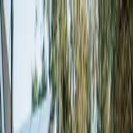
Privat
Företag
BRF
Solcellspark
Hem
Våra lösningar
Så går det till
Upptäck mer
Om oss
Support och kundtjänst
Få offert
Open menu
Våra experter