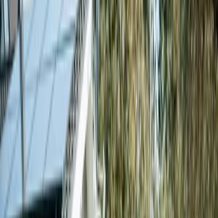
/
Våra experter
/
Medarbetare
Alla kategorier