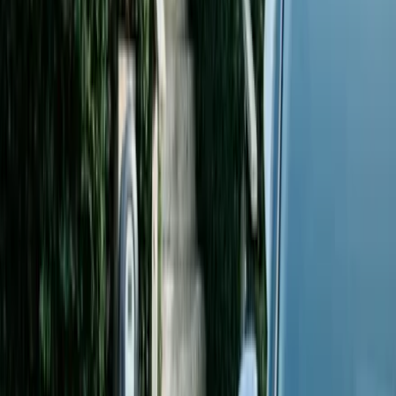
02 APR. 2026
•
Medarbetare
Daniel Medlöv, VD
Daniel Medlöv är verkställande direktör på Kopernicus. Med
en master från KTH i Real Estate and Construction
Management i ryggen kombinerar han byggteknisk
förståelse med ett tydligt affärsmannaskap.
Läs mer
Läs mer om Daniel Medlöv, VD