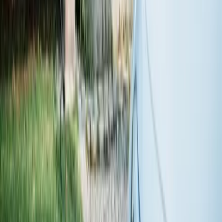
Support och kundtjänst
Trygghetsavtal
Vilkor och produktblad
FAQ & Felanmälan
Kontakta oss
46 (0) 723-718 000
kontakt@kopernicus.se
Montörgatan 7, 302 62 Halmstad
Facebook link