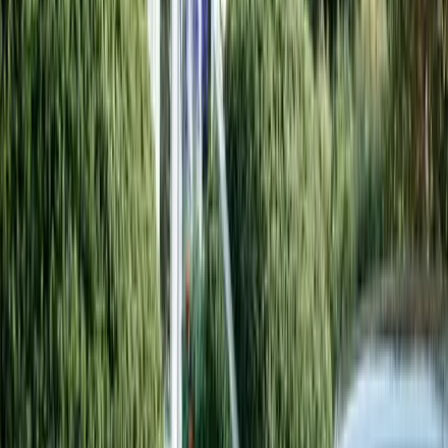
07 MAJ 2026
•
Medarbetare
Pär Hindevall, Regionssäljare
Pär Hindevall är regionssäljare på Kopernicus och den som
många kunder i södra Sverige möter först när de börjar
utforska solceller och batterilager.
Läs mer
Läs mer om Pär Hindevall, Regionssäljare