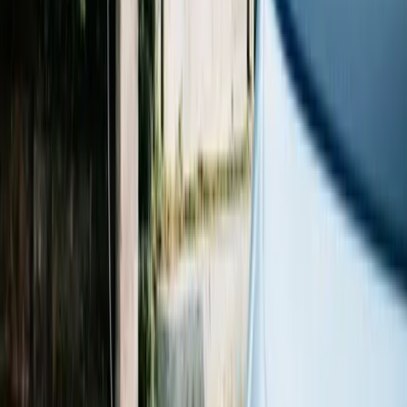
Våra lösningar
Batterilagring
Solpaneler
Växelriktare
Laddbox
Sigenergy
Solceller
Så går det till
Solcellskalkylator
Batteriguiden
Grönt avdrag
Upptäck mer
Kundcase
Kunskapsbanken
Rekommendera oss
Cookies
Ordlista