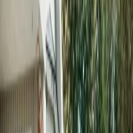
07 MAJ 2026
•
Medarbetare
Martin Larsson, CTO
Martin Larsson är produkt- och inköpsansvarig på
Kopernicus och den som, tillsammans med teamet, avgör
vilka produkter som får ingå i bolagets erbjudande.
Läs mer